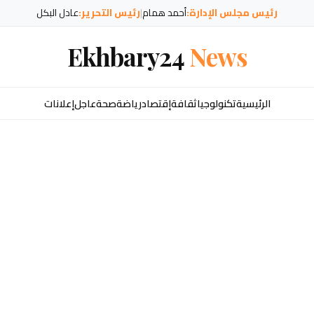
رئيس مجلس الإدارة:
أحمد همام
|
رئيس التحرير:
عادل البكل
Ekhbary24
News
الرئيسية
تكنولوجيا
ثقافة
إقتصاد
رياضة
صحة
عاجل
إعلانات