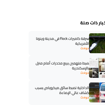
بار ذات صلة
سرقة كاميرات Flock في مدينة وينونا
الأمريكية
حوادث
ضبط متهمين ببيع مخدرات أمام منزل
بالإسكندرية
حوادث
الداخلية تضبط سائق ميكروباص بسبب
كشاف عالي الإضاءة
حوادث