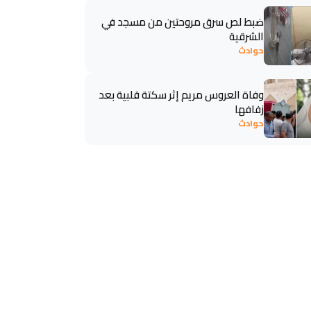
ضبط لص سرق مروحتين من مسجد في
الشرقية
حوادث
وفاة العروس مريم إثر سكتة قلبية بعد
زفافها
حوادث