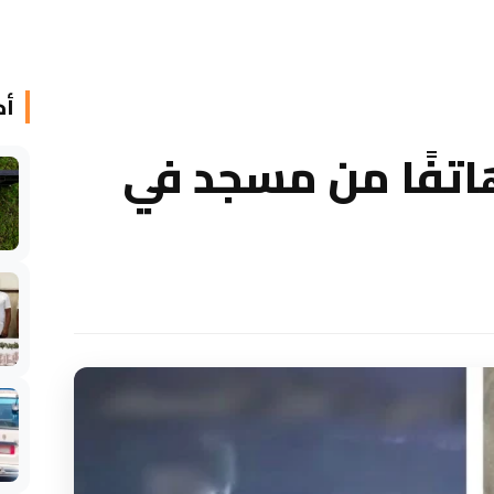
أخ
فًا من مسجد في