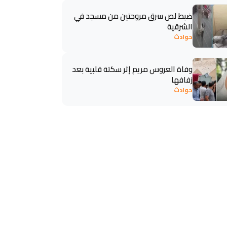
ضبط لص سرق مروحتين من مسجد في
الشرقية
حوادث
وفاة العروس مريم إثر سكتة قلبية بعد
زفافها
حوادث