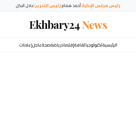
رئيس مجلس الإدارة:
أحمد همام
|
رئيس التحرير:
عادل البكل
Ekhbary24
News
الرئيسية
تكنولوجيا
ثقافة
إقتصاد
رياضة
صحة
عاجل
إعلانات