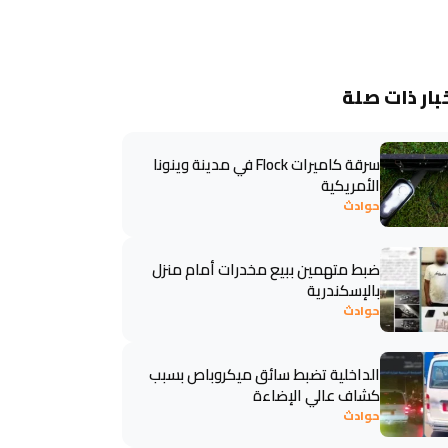
بار ذات صلة
سرقة كاميرات Flock في مدينة وينونا
الأمريكية
حوادث
ضبط متهمين ببيع مخدرات أمام منزل
بالإسكندرية
حوادث
الداخلية تضبط سائق ميكروباص بسبب
كشاف عالي الإضاءة
حوادث