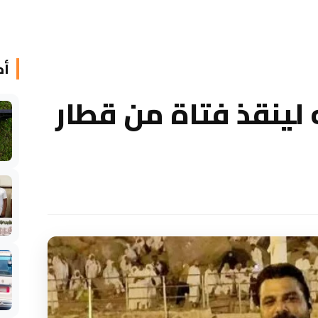
أخ
لينقذ فتاة من قطار