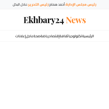
رئيس مجلس الإدارة:
أحمد همام
|
رئيس التحرير:
عادل البكل
Ekhbary24
News
الرئيسية
تكنولوجيا
ثقافة
إقتصاد
رياضة
صحة
عاجل
إعلانات