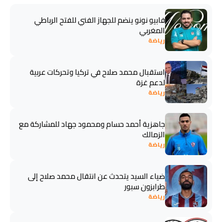
فابيو نونو ينضم للجهاز الفني للفتح الرباطي
المغربي
رياضة
استقبال محمد صلاح في تركيا وتحركات عربية
لدعم غزة
رياضة
جاهزية أحمد حسام ومحمود جهاد للمشاركة مع
الزمالك
رياضة
ضياء السيد يتحدث عن انتقال محمد صلاح إلى
طرابزون سبور
رياضة