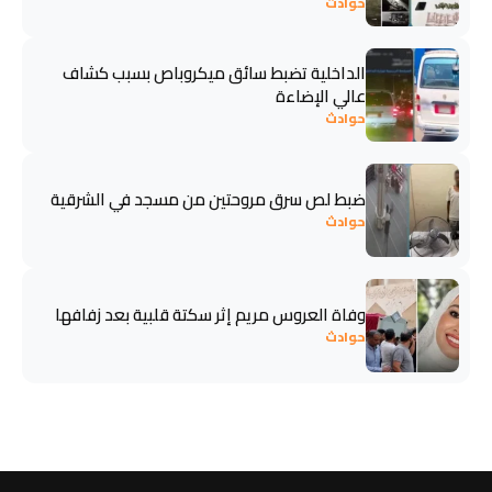
حوادث
الداخلية تضبط سائق ميكروباص بسبب كشاف
عالي الإضاءة
حوادث
ضبط لص سرق مروحتين من مسجد في الشرقية
حوادث
وفاة العروس مريم إثر سكتة قلبية بعد زفافها
حوادث