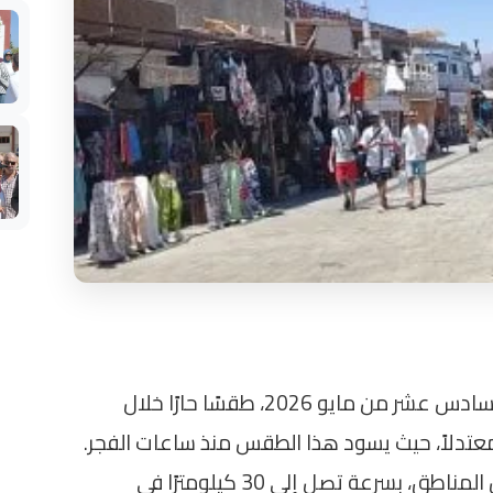
تشهد محافظة جنوب سيناء اليوم السبت، السادس عشر من مايو 2026، طقسًا حارًا خلال
عتدلاً، حيث يسود هذا الطقس منذ ساعات الفجر.
كما تظهر نشاطات محدودة للرياح في بعض المناطق، بسرعة تصل إلى 30 كيلومترًا في