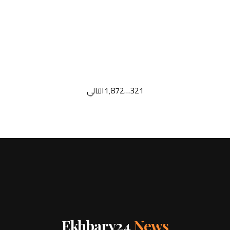
1
2
3
…
1٬872
التالي
Ekhbary24
News