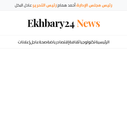
رئيس مجلس الإدارة:
أحمد همام
|
رئيس التحرير:
عادل البكل
Ekhbary24
News
الرئيسية
تكنولوجيا
ثقافة
إقتصاد
رياضة
صحة
عاجل
إعلانات