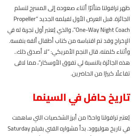
ظهر ترافولتا متأثرًا أثناء صعوده إلى المسرح لتسلم
الجائزة. قبل العرض الأول لفيلمه الجديد “Propeller
One-Way Night Coach”، والذي يُعتبر أول تجربة له في
الإخراج وقد تم اقتباسه من كتاب أطفال ألفه بنفسه.
وأثناء كلمته، قال النجم الأمريكي: “لا أصدق ذلك..
هذه الجائزة بالنسبة لي تفوق الأوسكار”، مما لاقى
تفاعلًا كبيرًا من الحاضرين.
تاريخ حافل في السينما
يُعتبر ترافولتا واحدًا من أبرز الشخصيات التي ساهمت
في تاريخ هوليوود. بدأ مشواره الفني بفيلم Saturday