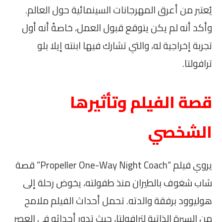
يُعتبر من أعرق المهرجانات السينمائية حول العالم.
وأكد أنه لم يكن يتوقع قبول العمل، خاصةً أنه أول
تجربة إخراجية له، والتي تشارك فيها ابنته إيلا بلو
ترافولتا.
قصة الفيلم وتأثيرها
الشخصي
يروي فيلم “Propeller One-Way Night Coach” قصة
شاب شغوف بالطيران منذ طفولته، يخوض رحلة إلى
هوليوود برفقة والدته. تحمل أحداث الفيلم ملامح
من السيرة الذاتية لترافولتا، حيث تدور أحداثه في العصر