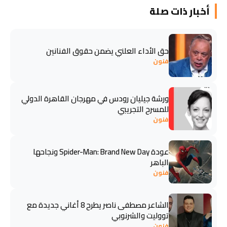
أخبار ذات صلة
حق الأداء العلني يضمن حقوق الفنانين
فنون
ورشة جيليان رودس في مهرجان القاهرة الدولي
للمسرح التجريبي
فنون
عودة Spider-Man: Brand New Day ونجاحها
الباهر
فنون
الشاعر مصطفى ناصر يطرح 8 أغاني جديدة مع
تووليت والشرنوبي
فنون