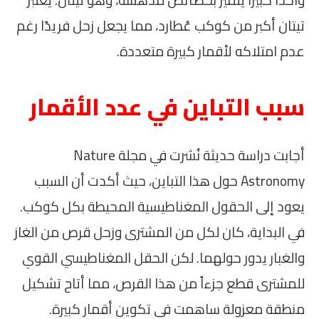
واحداً كبيراً يتميز بخصائص مدهشة، وهو تيتان. يعتبر
تيتان أكبر من كوكب عُطارد، مما يجعل زحل فريدًا رغم
عدم امتلاكه لأقمار كبيرة متعددة.
سبب التباين في عدد الأقمار
أجابت دراسة حديثة نُشرت في مجلة Nature
Astronomy حول هذا التباين، حيث أكدت أن السبب
يعود إلى الحقول المغناطيسية المحيطة بكل كوكب.
في البداية، كان لكل من المشترى وزحل قرص من الغاز
والغبار يدور حولهما. لكن الحقل المغناطيسي القوي
للمشترى قطع جزءاً من هذا القرص، مما أتاح تشكيل
منطقة معزولة ساهمت في تكوين أقمار كبيرة.