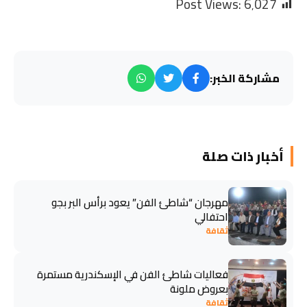
Post Views:
6٬027
مشاركة الخبر:
أخبار ذات صلة
مهرجان “شاطئ الفن” يعود برأس البر بجو
احتفالي
ثقافة
فعاليات شاطئ الفن في الإسكندرية مستمرة
بعروض ملونة
ثقافة