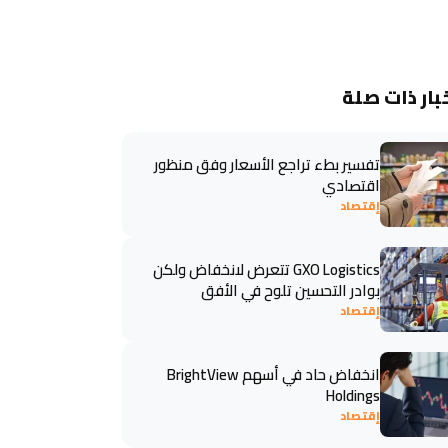
بار ذات صلة
تفسير بطء تراجع الأسعار وفق منظور
اقتصادي
إقتصاد
GXO Logistics تتعرض لانخفاض ولكن
بوادر التحسين تلوح في الأفق
إقتصاد
انخفاض حاد في أسهم BrightView
Holdings
إقتصاد