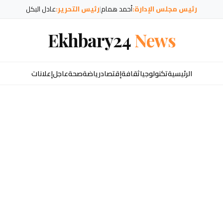
رئيس مجلس الإدارة:
أحمد همام
|
رئيس التحرير:
عادل البكل
Ekhbary24
News
الرئيسية
تكنولوجيا
ثقافة
إقتصاد
رياضة
صحة
عاجل
إعلانات