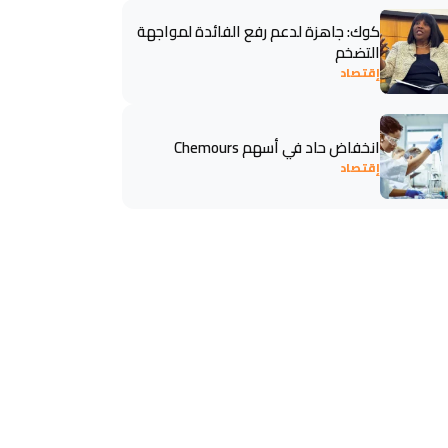
كوك: جاهزة لدعم رفع الفائدة لمواجهة
التضخم
إقتصاد
انخفاض حاد في أسهم Chemours
إقتصاد