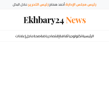
رئيس مجلس الإدارة:
أحمد همام
|
رئيس التحرير:
عادل البكل
Ekhbary24
News
الرئيسية
تكنولوجيا
ثقافة
إقتصاد
رياضة
صحة
عاجل
إعلانات