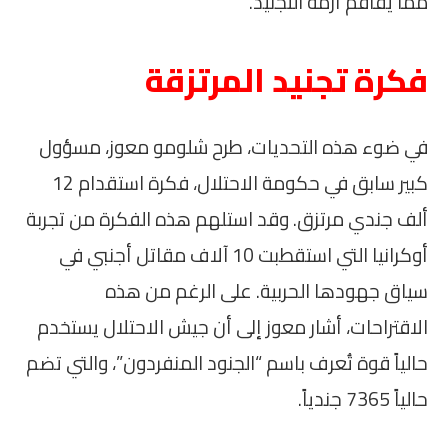
مما يفاقم أزمة التجنيد.
فكرة تجنيد المرتزقة
في ضوء هذه التحديات، طرح شلومو معوز، مسؤول
كبير سابق في حكومة الاحتلال، فكرة استقدام 12
ألف جندي مرتزق. وقد استلهم هذه الفكرة من تجربة
أوكرانيا التي استقطبت 10 آلاف مقاتل أجنبي في
سياق جهودها الحربية. على الرغم من هذه
الاقتراحات، أشار معوز إلى أن جيش الاحتلال يستخدم
حالياً قوة تُعرف باسم “الجنود المنفردون”، والتي تضم
حالياً 7365 جندياً.