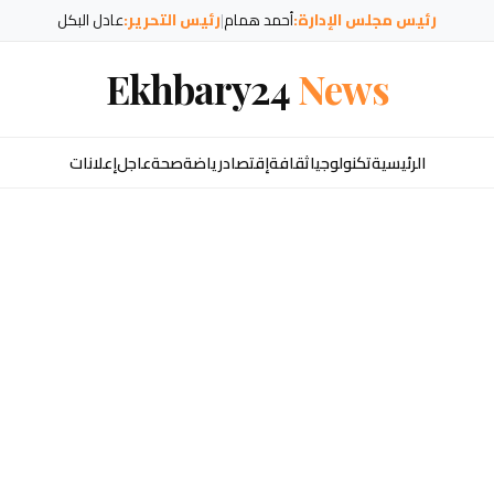
رئيس مجلس الإدارة:
أحمد همام
|
رئيس التحرير:
عادل البكل
Ekhbary24
News
الرئيسية
تكنولوجيا
ثقافة
إقتصاد
رياضة
صحة
عاجل
إعلانات