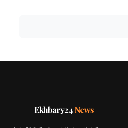
Ekhbary24
News