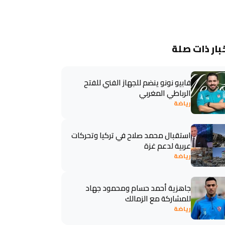
بار ذات صلة
فابيو نونو ينضم للجهاز الفني للفتح
الرباطي المغربي
رياضة
استقبال محمد صلاح في تركيا وتحركات
عربية لدعم غزة
رياضة
جاهزية أحمد حسام ومحمود جهاد
للمشاركة مع الزمالك
رياضة