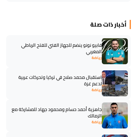
أخبار ذات صلة
فابيو نونو ينضم للجهاز الفني للفتح الرباطي
المغربي
رياضة
استقبال محمد صلاح في تركيا وتحركات عربية
لدعم غزة
رياضة
جاهزية أحمد حسام ومحمود جهاد للمشاركة مع
الزمالك
رياضة