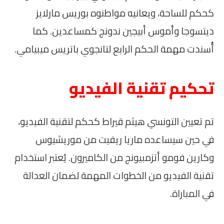
كحكم للساحة، ويعانيه مواطنوه بوريس مارلايز
ديتسوجا وأموس أبيجين ندونج كمساعدين. كما
أُسندت مهمة الحكم الرابع لتانجوي باتريس ميبيامي.
تحكيم تقنية الفيديو
تم تعيين التونسي هيثم قيراط كحكم لتقنية الفيديو،
في حين سيساعده ماريا ريفيت من موريشيوس
وكارين فومو أتزمبيونج من الكاميرون. يُعتبر استخدام
تقنية الفيديو من الخطوات المهمة لضمان العدالة
في المباراة.