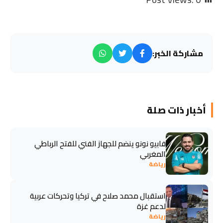
مشاركة الخبر:
أخبار ذات صلة
فابيو نونو ينضم للجهاز الفني للفتح الرباطي
المغربي
رياضة
استقبال محمد صلاح في تركيا وتحركات عربية
لدعم غزة
رياضة