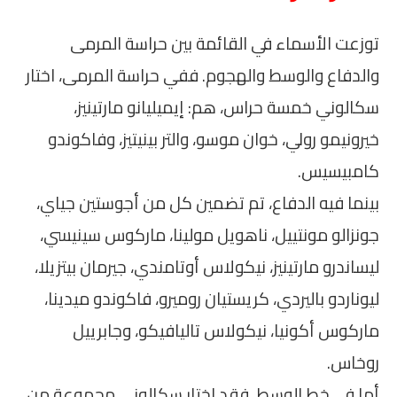
توزعت الأسماء في القائمة بين حراسة المرمى
والدفاع والوسط والهجوم. ففي حراسة المرمى، اختار
سكالوني خمسة حراس، هم: إيميليانو مارتينيز،
خيرونيمو رولي، خوان موسو، والتر بينيتيز، وفاكوندو
كامبيسيس.
بينما فيه الدفاع، تم تضمين كل من أجوستين جياي،
جونزالو مونتييل، ناهويل مولينا، ماركوس سينيسي،
ليساندرو مارتينيز، نيكولاس أوتامندي، جيرمان بيتزيلا،
ليوناردو باليردي، كريستيان روميرو، فاكوندو ميدينا،
ماركوس أكونيا، نيكولاس تاليافيكو، وجابرييل
روخاس.
أما في خط الوسط، فقد اختار سكالوني مجموعة من