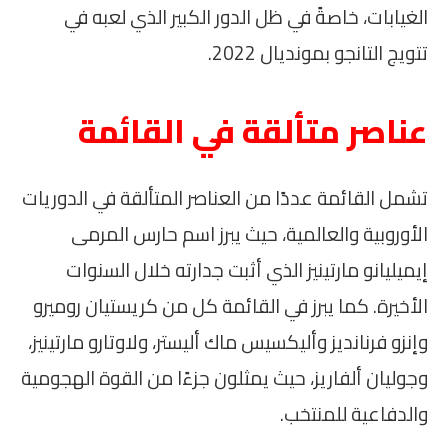
الغيابات، خاصةً في ظل الدور الكبير الذي لعبه في
تتويج التانجو بمونديال 2022.
عناصر متألقة في القائمة
تشمل القائمة عددًا من العناصر المتألقة في الدوريات
الأوروبية والعالمية، حيث يبرز اسم حارس المرمى
إيميليانو مارتينيز الذي أثبت جدارته خلال السنوات
الأخيرة. كما يبرز في القائمة كل من كريستيان روميرو
وإنزو فرنانديز وأليكسيس ماك أليستر، ولاوتارو مارتينيز،
وجوليان ألفاريز، حيث يمثلون جزءًا من القوة الهجومية
والدفاعية للمنتخب.