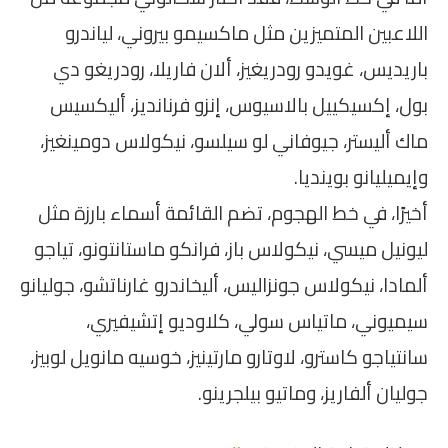
اللاعبين المتميزين مثل ماكسيمو بيروني، لياندرو
باريديس، غويدو رودريغيز، ألان فاريلا، رودريغو دي
بول، إكسيكييل بالاسيوس، إنزو فرنانديز، أليكسيس
ماك أليستر، جيوفاني لو سيلسو، نيكولاس دومينغيز،
وإيميليانو بوينديا.
أخيرًا، في خط الهجوم، تضم القائمة أسماء بارزة مثل
ليونيل ميسي، نيكولاس باز، فرانكو ماستانتونو، تياجو
ألمادا، نيكولاس جونزاليس، أليخاندرو غارناتشو، جوليانو
سيميوني، ماتياس سولي، كلاوديو إتشيفيري،
سانتياجو كاسترو، لاوتارو مارتينيز، خوسيه مانويل لوبيز،
جوليان ألفاريز، وماتيو بيلجرينو.