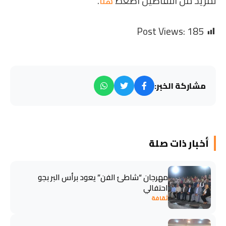
لمزيد من التفاصيل اضغط
هنا
.
Post Views:
185
مشاركة الخبر:
أخبار ذات صلة
مهرجان “شاطئ الفن” يعود برأس البر بجو
احتفالي
ثقافة