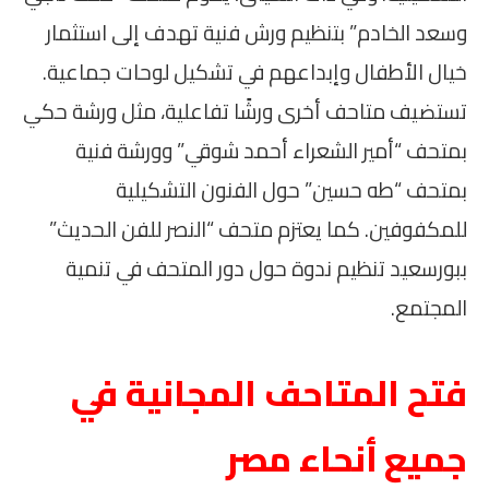
وسعد الخادم” بتنظيم ورش فنية تهدف إلى استثمار
خيال الأطفال وإبداعهم في تشكيل لوحات جماعية.
تستضيف متاحف أخرى ورشًا تفاعلية، مثل ورشة حكي
بمتحف “أمير الشعراء أحمد شوقي” وورشة فنية
بمتحف “طه حسين” حول الفنون التشكيلية
للمكفوفين. كما يعتزم متحف “النصر للفن الحديث”
ببورسعيد تنظيم ندوة حول دور المتحف في تنمية
المجتمع.
فتح المتاحف المجانية في
جميع أنحاء مصر