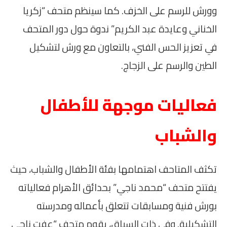
وورش للرسم على الخزف. كما سينظم متحف “زكريا
الخناني وعايدة عبد الكريم” ندوة حول دور المتحف
في تعزيز الحس الفني، بالتعاون مع ورش لتشكيل
الطين والرسم على الزجاج.
فعاليات موجهة للأطفال
والشباب
تكثف المتاحف اهتمامها بفئة الأطفال والشباب، حيث
يفتتح متحف “محمد ناجي” بحدائق الأهرام فعالياته
بورش فنية ومسابقات تتعلق بأعماله ومدرسته
التشكيلية. وفي ذات السياق، يقوم متحف “عفت ناجي