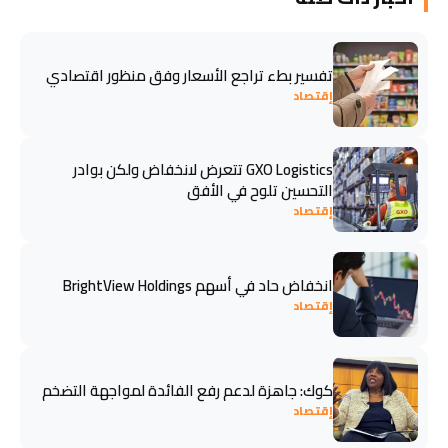
تفسير بطء تراجع الأسعار وفق منظور اقتصادي
إقتصاد
GXO Logistics تتعرض لانخفاض ولكن بوادر
التحسين تلوح في الأفق
إقتصاد
انخفاض حاد في أسهم BrightView Holdings
إقتصاد
كوك: جاهزة لدعم رفع الفائدة لمواجهة التضخم
إقتصاد