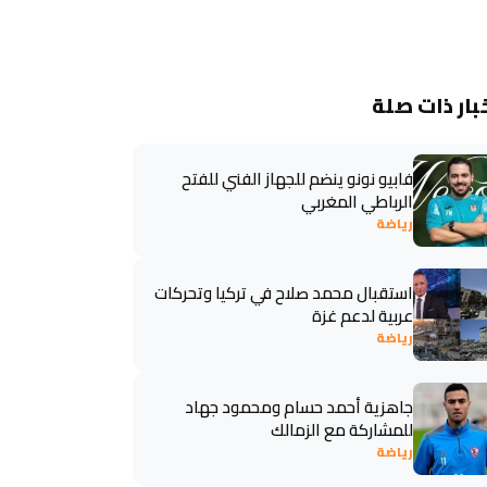
بار ذات صلة
فابيو نونو ينضم للجهاز الفني للفتح
الرباطي المغربي
رياضة
استقبال محمد صلاح في تركيا وتحركات
عربية لدعم غزة
رياضة
جاهزية أحمد حسام ومحمود جهاد
للمشاركة مع الزمالك
رياضة