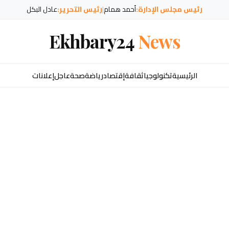
رئيس مجلس الإدارة:
أحمد همام
|
رئيس التحرير:
عادل البكل
Ekhbary24
News
الرئيسية
تكنولوجيا
ثقافة
إقتصاد
رياضة
صحة
عاجل
إعلانات