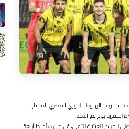
ب مجموعة الهبوط بالدوري المصري الممتاز،
المقررة يوم غدٍ الأحد.
يقاً يتنافسون على المراكز العشرة الأولى، في حين ستُهَبَط أربعة