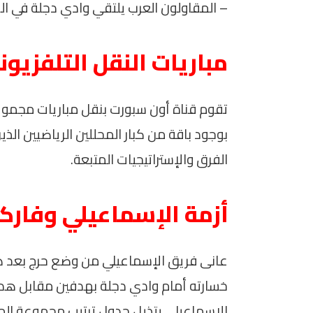
– المقاولون العرب يلتقي وادي دجلة في الساعة 8 مساءً على استاد عثمان أح
مباريات النقل التلفزيون
تقوم قناة أون سبورت بنقل مباريات مجموعة 
بوجود باقة من كبار المحللين الرياضيين الذ
الفرق والإستراتيجيات المتبعة.
أزمة الإسماعيلي وفارك
عانى فريق الإسماعيلي من وضع حرج بعد هب
خسارته أمام وادي دجلة بهدفين مقابل هدف