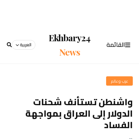
Ekhbary24
القائمة
العربية
News
عرب وعالم
واشنطن تستأنف شحنات
الدولار إلى العراق بمواجهة
الفساد