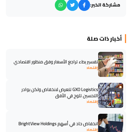
مشاركة الخبر:
أخبار ذات صلة
تفسير بطء تراجع الأسعار وفق منظور اقتصادي
إقتصاد
GXO Logistics تتعرض لانخفاض ولكن بوادر
التحسين تلوح في الأفق
إقتصاد
انخفاض حاد في أسهم BrightView Holdings
إقتصاد