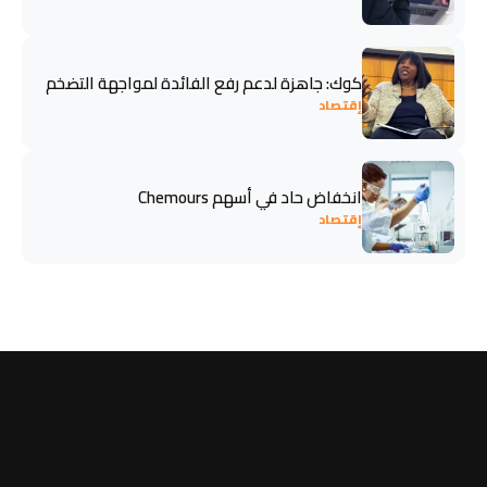
كوك: جاهزة لدعم رفع الفائدة لمواجهة التضخم
إقتصاد
انخفاض حاد في أسهم Chemours
إقتصاد