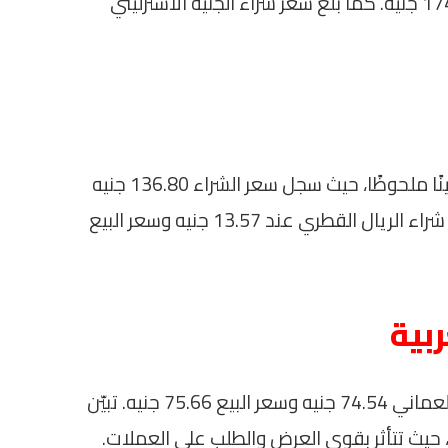
الإماراتي عند 169.55 جنيه وسعر البيع 174.66 جنيه. كما بلغ سعر شراء الجنيه الاسترليني
جاءت أسعار الدينار الأردني لتعكس أيضًا تباينًا ملحوظًا، حيث سجل سعر الشراء 136.80 جنيه
والسعر للبيع 139.14 جنيه. بينما استمر سعر شراء الريال القطري عند 13.57 جنيه وسعر البيع
بية
بلغ سعر شراء الجنيه المصري مقابل الريال العماني 74.54 جنيه وسعر البيع 75.66 جنيه. تبيّن
 حيث تتأثر بقوى العرض والطلب على العملات.