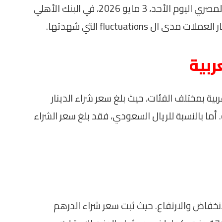
تباينت أسعار العملات العربية مقابل الجنيه المصري اليوم الأحد، 3 مايو 2026، في البنك الأهلي
fluctuations التي شهدتها.
ربية
ية بمختلف الفئات، حيث بلغ سعر شراء الدينار
14.20 جنيه وسعر البيع 14.28 جنيه. أما بالنسبة للريال السعودي، فقد بلغ سعر الشراء
انخفاض والارتفاع. حيث ثبت سعر شراء الدرهم