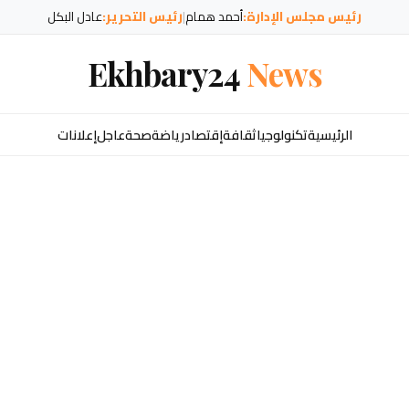
رئيس مجلس الإدارة:
أحمد همام
|
رئيس التحرير:
عادل البكل
Ekhbary24
News
الرئيسية
تكنولوجيا
ثقافة
إقتصاد
رياضة
صحة
عاجل
إعلانات