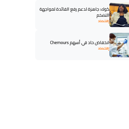
كوك: جاهزة لدعم رفع الفائدة لمواجهة
التضخم
إقتصاد
انخفاض حاد في أسهم Chemours
إقتصاد