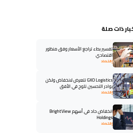
بار ذات صلة
تفسير بطء تراجع الأسعار وفق منظور
اقتصادي
إقتصاد
GXO Logistics تتعرض لانخفاض ولكن
بوادر التحسين تلوح في الأفق
إقتصاد
انخفاض حاد في أسهم BrightView
Holdings
إقتصاد