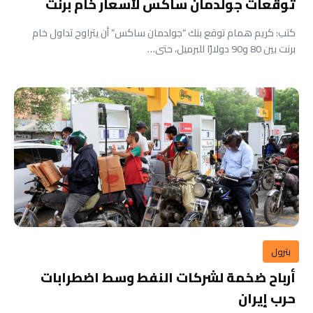
توقعات جولدمان ساكس لأسعار خام برنت
كتب: كريم همام توقع بنك “جولدمان ساكس” أن يتراوح تداول خام
برنت بين 80 و90 دولارًا للبرميل، حتى…
بترول
أرباح ضخمة لشركات النفط وسط اضطرابات
حرب إيران