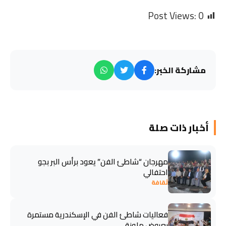
Post Views:
0
مشاركة الخبر:
أخبار ذات صلة
مهرجان “شاطئ الفن” يعود برأس البر بجو
احتفالي
ثقافة
فعاليات شاطئ الفن في الإسكندرية مستمرة
بعروض ملونة